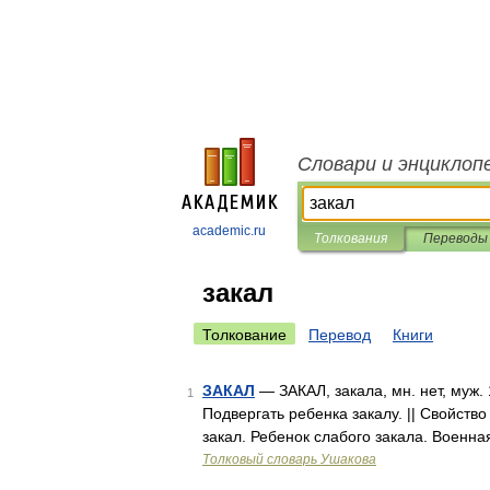
Словари и энциклоп
academic.ru
Толкования
Переводы
закал
Толкование
Перевод
Книги
ЗАКАЛ
— ЗАКАЛ, закала, мн. нет, муж. 1
1
Подвергать ребенка закалу. || Свойст
закал. Ребенок слабого закала. Военн
Толковый словарь Ушакова