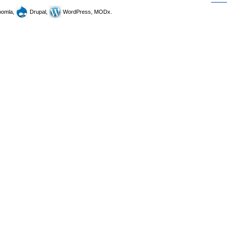
omla,
Drupal,
WordPress, MODx.