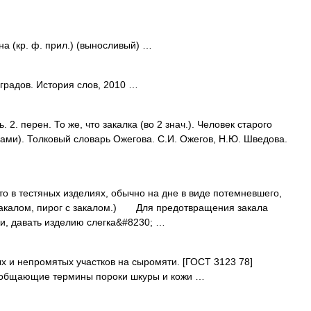
а (кр. ф. прил.) (выносливый) …
радов. История слов, 2010 …
. 2. перен. То же, что закалка (во 2 знач.). Человек старого
ками). Толковый словарь Ожегова. С.И. Ожегов, Н.Ю. Шведова.
 тестяных изделиях, обычно на дне в виде потемневшего,
с закалом, пирог с закалом.) Для предотвращения закала
и, давать изделию слегка&#8230; …
 и непромятых участков на сыромяти. [ГОСТ 3123 78]
бобщающие термины пороки шкуры и кожи …