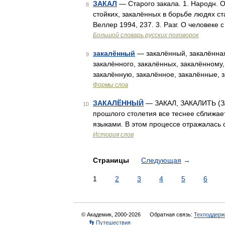
ЗАКАЛ
— Старого закала. 1. Народн. О 
8
стойких, закалённых в борьбе людях ст
Веллер 1994, 237. 3. Разг. О человеке
Большой словарь русских поговорок
закалённый
— закалённый, закалённая
9
закалённого, закалённых, закалённому
закалённую, закалённое, закалённые, 
Формы слов
ЗАКАЛЁННЫЙ
— ЗАКАЛ, ЗАКАЛИТЬ (ЗА
10
прошлого столетия все теснее сближа
языками. В этом процессе отражалась 
История слов
Страницы
Следующая
→
1
2
3
4
5
6
© Академик, 2000-2026
Обратная связь:
Техподдерж
👣 Путешествия