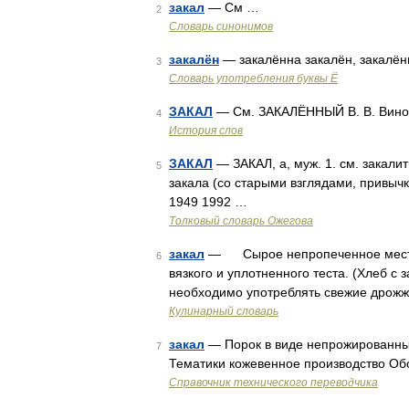
закал
— См …
2
Словарь синонимов
закалён
— закалённа закалён, закалённ
3
Словарь употребления буквы Ё
ЗАКАЛ
— См. ЗАКАЛЁННЫЙ В. В. Виног
4
История слов
ЗАКАЛ
— ЗАКАЛ, а, муж. 1. см. закалить
5
закала (со старыми взглядами, привыч
1949 1992 …
Толковый словарь Ожегова
закал
— Сырое непропеченное место в
6
вязкого и уплотненного теста. (Хлеб 
необходимо употреблять свежие дрожж
Кулинарный словарь
закал
— Порок в виде непрожированных
7
Тематики кожевенное производство О
Справочник технического переводчика