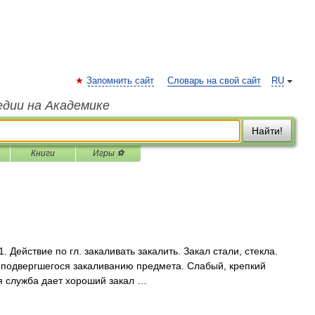
Запомнить сайт
Словарь на свой сайт
RU
едии на Академике
Найти!
Книги
Игры ⚽
. Действие по гл. закаливать закалить. Закал стали, стекла.
во подвергшегося закаливанию предмета. Слабый, крепкий
ая служба дает хороший закал …