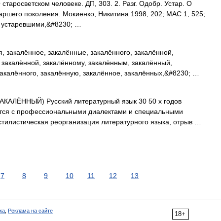
старосветском человеке. ДП, 303. 2. Разг. Одобр. Устар. О
аршего поколения. Мокиенко, Никитина 1998, 202; МАС 1, 525;
 с устаревшими,&#8230; …
, закалённое, закалённые, закалённого, закалённой,
, закалённой, закалённому, закалённым, закалённый,
закалённого, закалённую, закалённое, закалённых,&#8230; …
КАЛЁННЫЙ) Русский литературный язык 30 50 х годов
ется с профессиональными диалектами и специальными
стилистическая реорганизация литературного языка, отрыв …
7
8
9
10
11
12
13
ка
,
Реклама на сайте
18+